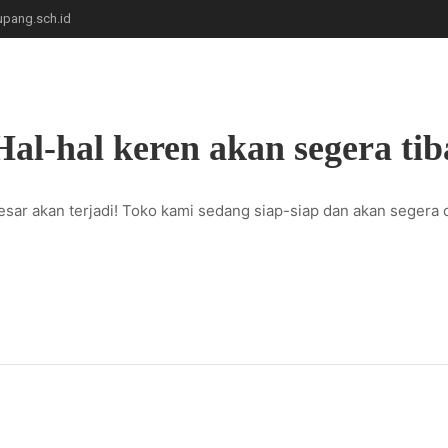
pang.sch.id
BERANDA
TRACER STUDY
JURNAL G
Hal-hal keren akan segera tib
esar akan terjadi! Toko kami sedang siap-siap dan akan segera 