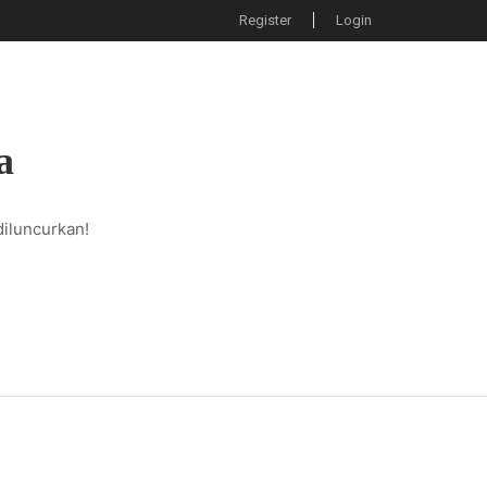
Register
Login
URU
DAPODIK
APLIKASI
KONTAK
a
diluncurkan!